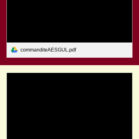
commanditeAESGUL.pdf